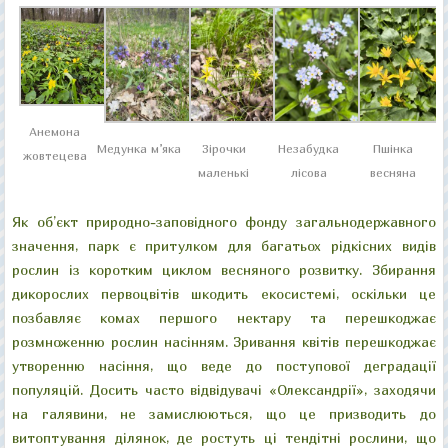
Анемона
Медунка м’яка
Зірочки
Незабудка
Пшінка
жовтецева
маленькі
лісова
весняна
Як об’єкт природно-заповідного фонду загальнодержавного
значення, парк є притулком для багатьох рідкісних видів
рослин із коротким циклом весняного розвитку. Збирання
дикорослих первоцвітів шкодить екосистемі, оскільки це
позбавляє комах першого нектару та перешкоджає
розмноженню рослин насінням. Зривання квітів перешкоджає
утворенню насіння, що веде до поступової деградації
популяцій. Досить часто відвідувачі «Олександрії», заходячи
на галявини, не замислюються, що це призводить до
витоптування ділянок, де ростуть ці тендітні рослини, що