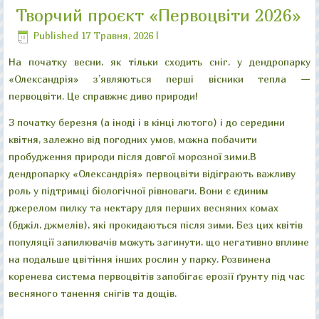
Творчий проєкт «Первоцвіти 2026»
"Велика галявина"
"Китайський місток"
"Колонада "Луна"
"Руїни"
Published
17 Травня, 2026
|
На початку весни, як тільки сходить сніг, у дендропарку
«Олександрія» з’являються перші вісники тепла —
первоцвіти. Це справжнє диво природи!
З початку березня (а іноді і в кінці лютого) і до середини
квітня, залежно від погодних умов, можна побачити
пробудження природи після довгої морозної зими.В
дендропарку «Олександрія» первоцвіти відіграють важливу
роль у підтримці біологічної рівноваги. Вони є єдиним
джерелом пилку та нектару для перших весняних комах
(бджіл, джмелів), які прокидаються після зими. Без цих квітів
популяції запилювачів можуть загинути, що негативно вплине
на подальше цвітіння інших рослин у парку. Розвинена
коренева система первоцвітів запобігає ерозії ґрунту під час
весняного танення снігів та дощів.