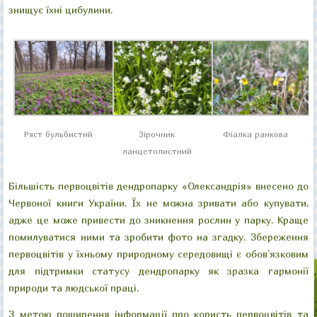
знищує їхні цибулини.
Ряст бульбистий
Зірочник
Фіалка ранкова
ланцетолистний
Більшість первоцвітів дендропарку «Олександрія» внесено до
Червоної книги України. Їх не можна зривати або купувати,
адже це може привести до зникнення рослин у парку. Краще
помилуватися ними та зробити фото на згадку. Збереження
первоцвітів у їхньому природному середовищі є обов’язковим
для підтримки статусу дендропарку як зразка гармонії
природи та людської праці.
З метою поширення інформації про користь первоцвітів та