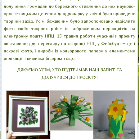
долучення громадян до бережного ставлення до них науково-
просвітницьким центром дендропарку у квітні було проведено
творчий захід. Усім бажаючим було запропоновано надіслати
фото своїх творчих робіт із зображенням первоцвітів на
електронну пошту НПЦ. 15 травня роботи учасників проєкту
виставлено для перегляду на сторінці НПЦ у Фейсбуці – це і
яскраві фото, і вироби із кольорового паперу з елементами
аплікації, і вишивка бісером тощо.
ДЯКУЄМО УСІМ, ХТО ПІДТРИМАВ НАШ ЗАПИТ ТА
ДОЛУЧИВСЯ ДО ПРОЄКТУ!