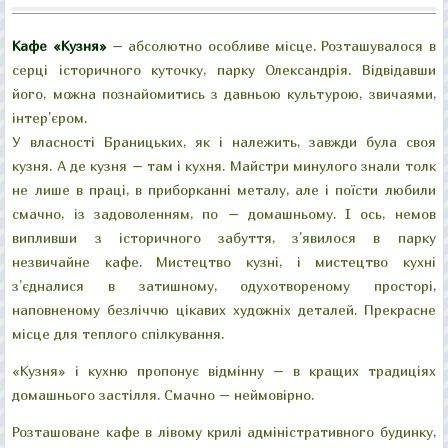
"Велика галявина"
"Китайський місток"
"Колонада "Луна"
"Руїни"
Кафе «Кузня»
– абсолютно особливе місце. Розташувалося в
серці історичного куточку, парку Олександрія. Відвідавши
його, можна познайомитись з давньою культурою, звичаями,
інтер’єром.
У власності Браницьких, як і належить, завжди була своя
кузня. А де кузня – там і кухня. Майстри минулого знали толк
не лише в праці, в приборканні металу, але і поїсти любили
смачно, із задоволенням, по – домашньому. І ось, немов
випливши з історичного забуття, з’явилося в парку
незвичайне кафе. Мистецтво кузні, і мистецтво кухні
з’єдналися в затишному, одухотвореному просторі,
наповненому безліччю цікавих художніх деталей. Прекрасне
місце для теплого спілкування.
«Кузня» і кухню пропонує відмінну – в кращих традиціях
домашнього застілля. Смачно – неймовірно.
Розташоване кафе в лівому крилі адміністративного будинку,