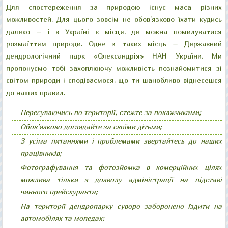
Для спостереження за природою існує маса різних
"Велика галявина"
"Китайський місток"
"Колонада "Луна"
"Руїни"
можливостей. Для цього зовсім не обов’язково їхати кудись
далеко – і в Україні є місця, де можна помилуватися
розмаїттям природи. Одне з таких місць – Державний
дендрологічний парк «Олександрія» НАН України. Ми
пропонуємо тобі захоплюючу можливість познайомитися зі
світом природи і сподіваємося, що ти шанобливо віднесешся
до наших правил.
Пересуваючись по території, стежте за покажчиками;
Обов’язково доглядайте за своїми дітьми;
З усіма питаннями і проблемами звертайтесь до наших
працівників;
Фотографування та фотозйомка в комерційних цілях
можлива тільки з дозволу адміністрації на підставі
чинного прейскуранта;
На території дендропарку суворо заборонено їздити на
автомобілях та мопедах;