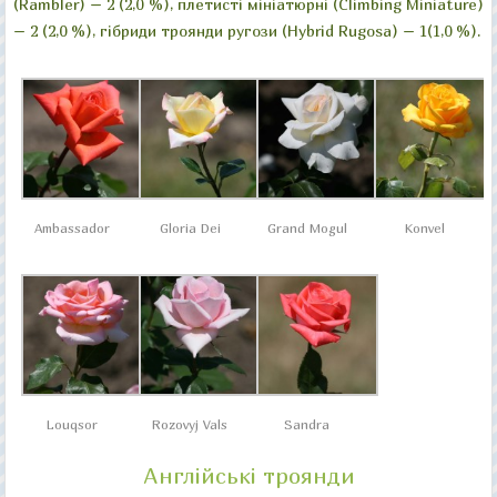
(Rambler) – 2 (2,0 %), плетисті мініатюрні (Climbing Miniature)
– 2 (2,0 %), гібриди троянди ругози (Hybrid Rugosa) – 1(1,0 %).
Ambassador
Gloria Dei
Grand Mogul
Konvel
Louqsor
Rozovyj Vals
Sandra
Англійські троянди