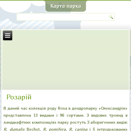
Розарій
В даний час колекція роду Rosa в дендропарку «Олександрія»
представлена 13 видами і 96 сортами. З видових троянд в
ландшафтних композиціях парку ростуть 3 аборигенних видів:
R. dumalis
Bechst.
R. pomifera
,
R. canina
і 5 інтродукованих