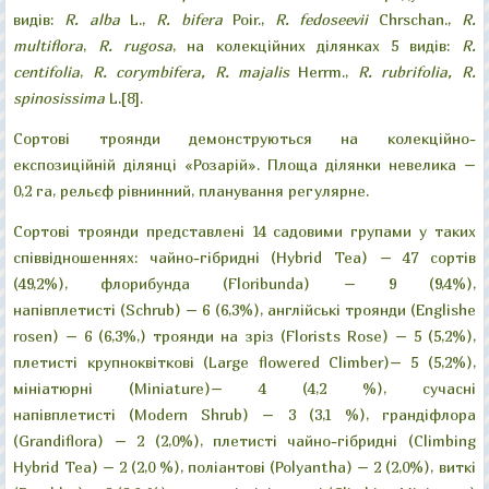
видів:
R. alba
L.,
R. bifera
Poir.,
R. fedoseevii
Chrschan.,
R.
"Велика галявина"
"Китайський місток"
"Колонада "Луна"
"Руїни"
multiflora
,
R. rugosa
, на колекційних ділянках 5 видів:
R.
centifolia
,
R. corymbifera, R. majalis
Herrm.,
R. rubrifolia, R.
spinosissima
L.[8].
Сортові троянди демонструються на колекційно-
експозиційній ділянці «Розарій». Площа ділянки невелика –
0,2 га, рельєф рівнинний, планування регулярне.
Сортові троянди представлені 14 садовими групами у таких
співвідношеннях: чайно-гібридні (Hybrid Tea) – 47 сортів
(49,2%), флорибунда (Floribunda) – 9 (9,4%),
напівплетисті (Schrub) – 6 (6,3%), англійські троянди (Englishe
rosen) – 6 (6,3%,) троянди на зріз (Florists Rose) – 5 (5,2%),
плетисті крупноквіткові (Large flowered Climber)– 5 (5,2%),
мініатюрні (Miniature)– 4 (4,2 %), сучасні
напівплетисті (Modern Shrub) – 3 (3,1 %), грандіфлора
(Grandiflora) – 2 (2,0%), плетисті чайно-гібридні (Сlimbing
Hybrid Tea) – 2 (2,0 %), поліантові (Polyantha) – 2 (2,0%), виткі