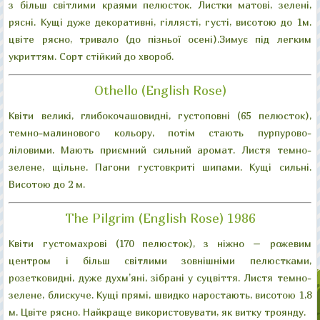
з більш світлими краями пелюсток. Листки матові, зелені,
рясні. Кущі дуже декоративні, гіллясті, густі, висотою до 1м.
цвіте рясно, тривало (до пізньої осені).Зимує під легким
укриттям. Сорт стійкий до хвороб.
Othello (English Rose)
Квіти великі, глибокочашовидні, густоповні (65 пелюсток),
темно-малинового кольору, потім стають пурпурово-
ліловими. Мають приємний сильний аромат. Листя темно-
зелене, щільне. Пагони густовкриті шипами. Кущі сильні.
Висотою до 2 м.
The Pilgrim (English Rose) 1986
Квіти густомахрові (170 пелюсток), з ніжно – рожевим
центром і більш світлими зовнішніми пелюстками,
розетковидні, дуже духм’яні, зібрані у суцвіття. Листя темно-
зелене, блискуче. Кущі прямі, швидко наростають, висотою 1,8
м. Цвіте рясно. Найкраще використовувати, як витку троянду.