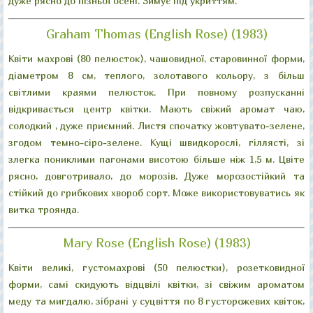
дуже рясно до пізньої осені. Зимує під укриттям.
Graham Thomas (English Rose) (1983)
Квіти махрові (80 пелюсток), чашовидної, старовинної форми,
діаметром 8 см, теплого, золотавого кольору, з більш
світлими краями пелюсток. При повному розпусканні
відкривається центр квітки. Мають свіжий аромат чаю,
солодкий , дуже приємний. Листя спочатку жовтувато-зелене,
згодом темно-сіро-зелене. Кущі швидкорослі, гіллясті, зі
злегка пониклими пагонами висотою більше ніж 1,5 м. Цвіте
рясно, довготривало, до морозів. Дуже морозостійкий та
стійкий до грибкових хвороб сорт. Може використовуватись як
витка троянда.
Mary Rose (English Rose) (1983)
Квіти великі, густомахрові (50 пелюстки), розетковидної
форми, самі скидують відцвілі квітки, зі свіжим ароматом
меду та мигдалю, зібрані у суцвіття по 8 густорожевих квіток,