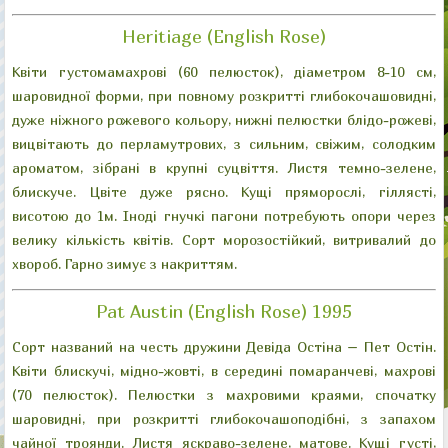
Heritiage (English Rose)
Квіти густомамахрові (60 пелюсток), діаметром 8-10 см,
шаровидної форми, при повному розкритті глибокочашовидні,
дуже ніжного рожевого кольору, нижні пелюстки блідо-рожеві,
вицвітають до перламутрових, з сильним, свіжим, солодким
ароматом, зібрані в крупні суцвіття. Листя темно-зелене,
блискуче. Цвіте дуже рясно. Кущі пряморослі, гіллясті,
висотою до 1м. Іноді гнучкі пагони потребують опори через
велику кількість квітів. Сорт морозостійкий, витривалий до
хвороб. Гарно зимує з накриттям.
Pat Austin (English Rose) 1995
Сорт названий на честь дружини Девіда Остіна – Пет Остін.
Квіти блискучі, мідно-жовті, в середині помаранчеві, махрові
(70 пелюсток). Пелюстки з махровими краями, спочатку
шаровидні, при розкритті глибокочашоподібні, з запахом
чайної троянди. Листя яскраво-зелене, матове. Кущі густі,