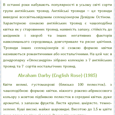
В останні роки набувають популярності в усьому світі сорти
групи англійських троянд. Англійські троянди – це троянди
виведені всесвітньовідомим селекціонером Девідом Остіном.
Характерною ознакою англійських троянд є чашоподібна
квітка як у старовинних троянд, наявність запаху, стійкість до
шкідників і хвороб та інших негативних факторів
навколишнього середовища, довготривале та рясне цвітіння.
Троянди інших селекціонерів зі схожою формою квітки
називаються романтичними або ностальгічними. На цей час в
дендропарку «Олександрія» зібрано колекцію з 7 англійських
троянд та 7 сортів ностальгічних троянд.
Abraham Darby (English Rose) (1985)
Квіти великі, густомахрові (близько 100 пелюсток), з
чашоподібною формою квітки, ніжного рожево-абрикосового
кольору з жовтою підбивкою пелюсток в середині квітки, дуже
ароматні, з запахом фруктів. Листя крупне, шкірясте, темно-
зелене. Куші високі, майже шаровидні. Висотою до 1,5 м цвіте