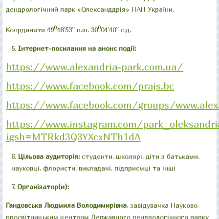
дендрологічний парк «Олександдрія» НАН України.
0
0
Координати 49
48’53” п.ш. 30
04’40” с.д.
Інтернет-посилання на анонс под
ії:
https://www.alexandria-park.com.ua/
https://www.facebook.com/prajs.bc
https://www.facebook.com/groups/www.alex
https://www.instagram.com/park_oleksandri
igsh=MTRkd3Q3YXcxNTh1dA
Цільова аудиторія:
студенти, школярі, діти з батьками,
науковці, флористи, викладачі, підприємці та інші
Організатор(и):
Гандовська Людмила Володимирівна
, завідувачка Науково-
просвітницьким центром Державного дендрологічного парку