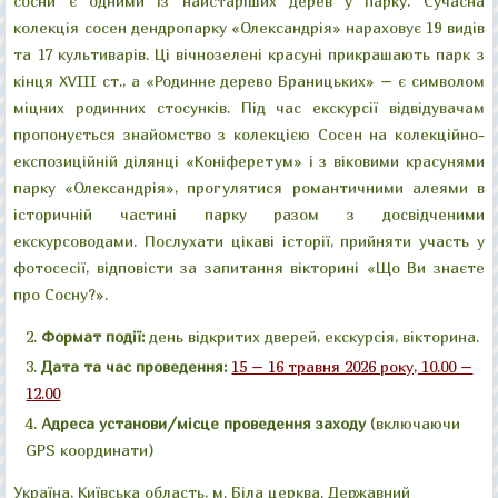
сосни є одними із найстаріших дерев у парку. Сучасна
колекція сосен дендропарку «Олександрія» нараховує 19 видів
та 17 культиварів. Ці вічнозелені красуні прикрашають парк з
кінця XVIII ст., а «Родинне дерево Браницьких» – є символом
міцних родинних стосунків. Під час екскурсії відвідувачам
пропонується знайомство з колекцією Сосен на колекційно-
експозиційній ділянці «Коніферетум» і з віковими красунями
парку «Олександрія», прогулятися романтичними алеями в
історичній частині парку разом з досвідченими
екскурсоводами. Послухати цікаві історії, прийняти участь у
фотосесії, відповісти за запитання вікторині «Що Ви знаєте
про Сосну?».
Формат події:
день відкритих дверей, екскурсія, вікторина.
Дата та час проведення:
15 – 16 травня 2026 року, 10.00 –
12.00
Адреса установи/місце проведення заходу
(включаючи
GPS координати)
Україна, Київська область, м. Біла церква. Державний