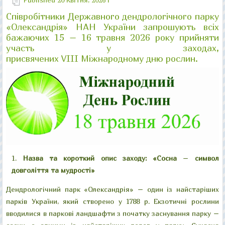
Співробітники Державного дендрологічного парку
"Велика галявина"
"Китайський місток"
"Колонада "Луна"
"Руїни"
«Олександрія» НАН України запрошують всіх
бажаючих 15 – 16 травня 2026 року
прийняти
участь у заходах,
присвячених
VIII
Міжнародному дню рослин.
Назва та короткий опис заходу:
«Сосна
–
символ
довголіття та мудрості»
Дендрологічний парк «Олександрія» – один із найстаріших
парків України, який створено у 1788 р. Екзотичні рослини
вводилися в паркові ландшафти з початку заснування парку –