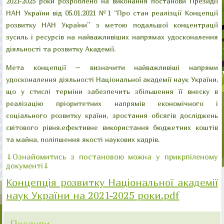
2021-2025 роки розроблено на виконання постанови Президії
НАН України від 05.01.2021 №1 “Про стан реалізції Концепції
"Велика галявина"
"Китайський місток"
"Колонада "Луна"
"Руїни"
розвитку НАН України” з метою подальшої концентрації
зусиль і ресурсів на найважливіших напрямах удосконалення
діяльності та розвитку Академії.
Мета концепції – визначити найважливіші напрями
удосконалення діяльності Національної академії наук України,
що у стислі терміни забезпечить збільшення її внеску в
реалізацію пріоритетних напрямів економічного і
соціального розвитку країни, зростання обсягів досліджень
світового рівня,ефективне використання бюджетних коштів
та майна, поліпшення якості наукових кадрів.
⇓Ознайомитись з постановою можна у прикрпіленому
документі⇓
Концепція розвитку Національної академії
наук України на 2021-2025 роки.pdf
Послуги